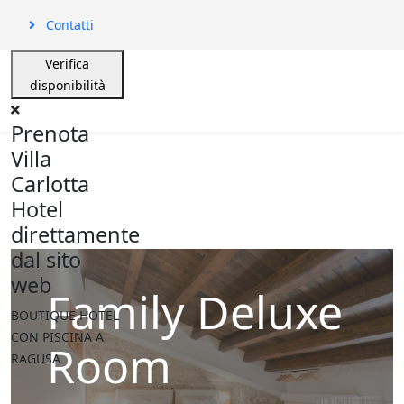
Contatti
Verifica
disponibilità
Prenota
Villa
Carlotta
Hotel
direttamente
dal sito
web
Family Deluxe
BOUTIQUE HOTEL
CON PISCINA A
Room
RAGUSA