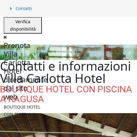
Contatti
Verifica
disponibilità
Prenota
Villa
Contatti e informazioni
Carlotta
Hotel
Villa Carlotta Hotel
direttamente
dal sito
BOUTIQUE HOTEL CON PISCINA
web
A RAGUSA
BOUTIQUE HOTEL
CON PISCINA A
RAGUSA